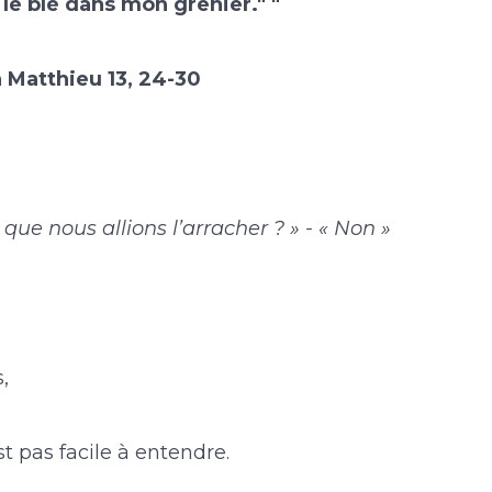
le blé dans mon grenier." "
 Matthieu 13, 24-30
que nous allions l’arracher ? » - « Non »
,
st pas facile à entendre.