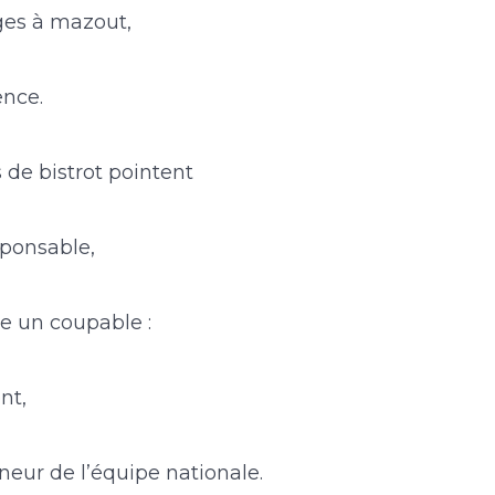
ges à mazout,
ence.
 de bistrot pointent
sponsable,
re un coupable :
nt,
îneur de l’équipe nationale.