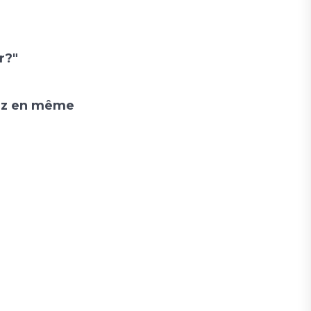
r?"
niez en même