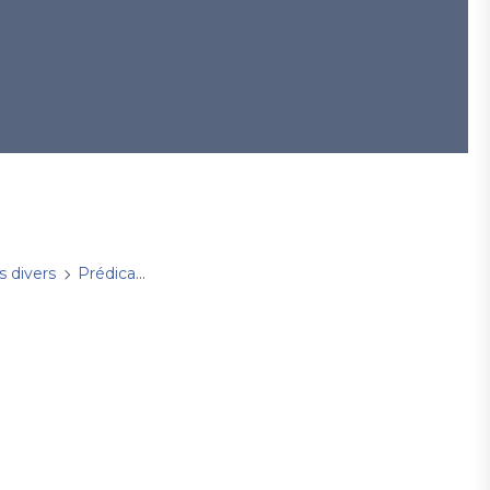
s divers
Prédications
dimanche 23 juillet 2023