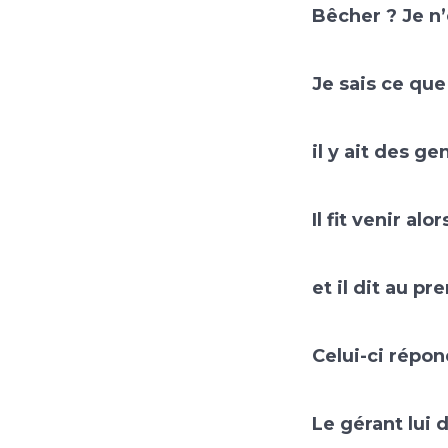
Bêcher ? Je n’
Je sais ce que
il y ait des g
Il fit venir al
et il dit au p
Celui-ci répond
Le gérant lui d