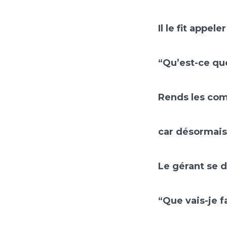
Il le fit appeler
“Qu’est-ce que
Rends les com
car désormais 
Le gérant se d
“Que vais-je f