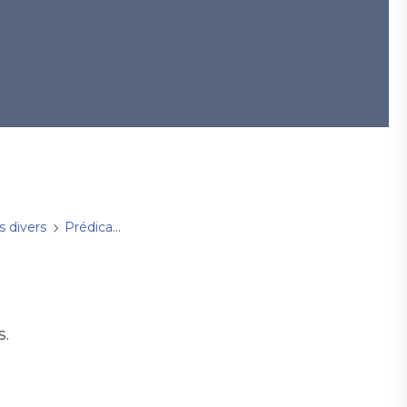
s divers
Prédications
dimanche 11 juin 2023
s.