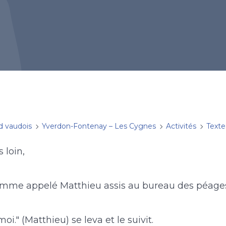
d vaudois
Yverdon-Fontenay – Les Cygnes
Activités
Texte
 loin,
omme appelé Matthieu assis au bureau des péage
s-moi." (Matthieu) se leva et le suivit.