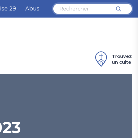
ise 29
Abus
Trouvez
un culte
023