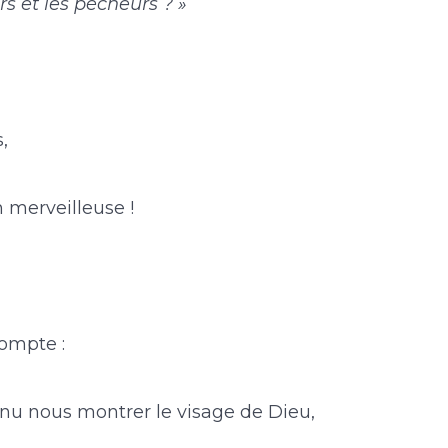
s et les pécheurs ? »
,
 merveilleuse !
ompte :
enu nous montrer le visage de Dieu,