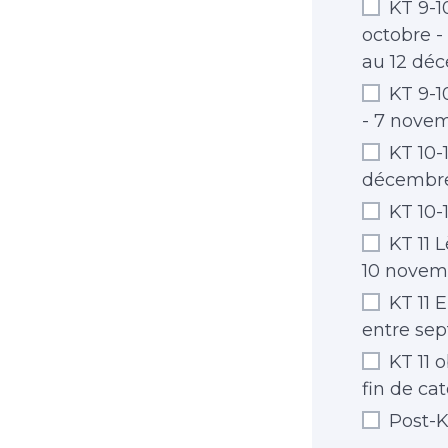
KT 9-1
octobre -
au 12 dé
KT 9-10
- 7 novemb
KT 10-1
décembre -
KT 10-1
KT 11 L
10 novemb
KT 11 E
entre se
KT 11 o
fin de ca
Post-KT