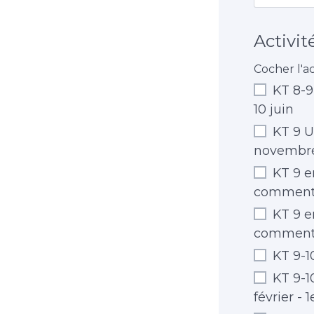
Activit
Cocher l'ac
KT 8-9 
10 juin
KT 9 U
novembr
KT 9 en
comment
KT 9 en
comment
KT 9-10
KT 9-10
février - 