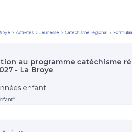
Broye
Activités
Jeunesse
Catéchisme régional
Formulaire d'inscrip
ption au programme catéchisme ré
027 - La Broye
nnées enfant
enfant
*