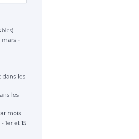
sibles)
 mars -
x dans les
ans les
par mois
 1er et 15