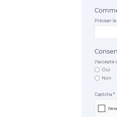
Comme
Préciser l
Conse
J'accepte 
Oui
Non
Captcha
*