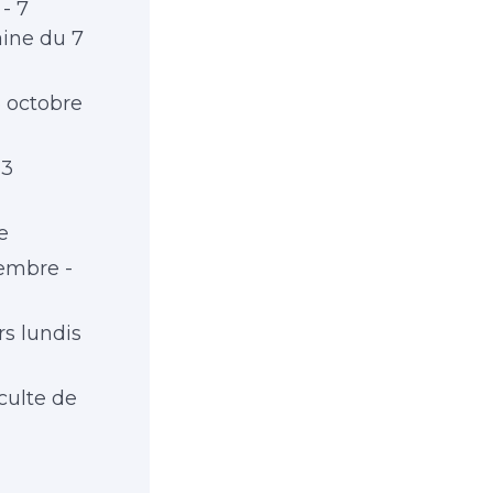
- 7
ine du 7
3 octobre
13
e
vembre -
rs lundis
 culte de