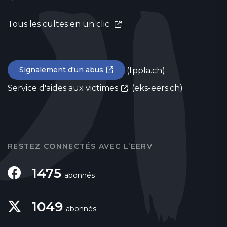
Tous les cultes en un clic
Signalement d'un abus
(fppla.ch)
Service d'aides aux victimes
(eks-eers.ch)
RESTEZ CONNECTÉS AVEC L’EERV
1475
abonnés
1049
abonnés