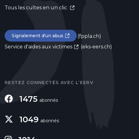
Tous les cultes en un clic
Signalement d'un abus
(fppla.ch)
Service d'aides aux victimes
(eks-eers.ch)
RESTEZ CONNECTÉS AVEC L’EERV
1475
abonnés
1049
abonnés