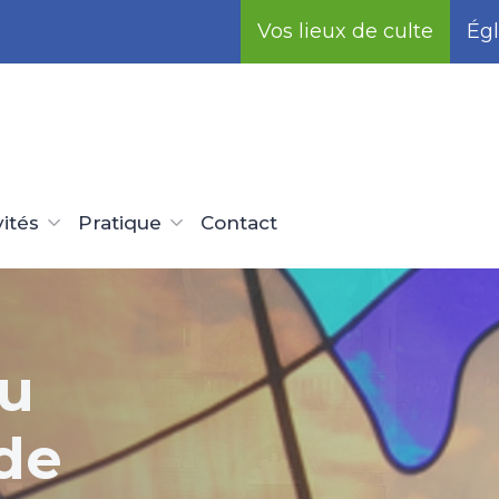
Vos lieux de culte
Égl
vités
Pratique
Contact
u
ur les
de
s
-