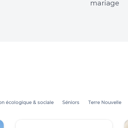
trouver un culte
A célébrer un
mariage
ion écologique & sociale
Séniors
Terre Nouvelle