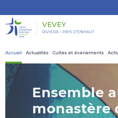
Panneau de gestion des cookies
VEVEY
RIVIERA – PAYS-D'ENHAUT
Accueil
Actualités
Cultes et événements
Acti
Ensemble a
Activités po
monastère 
jeunes et le
Réformés
Cultes Saint
Eglise 29