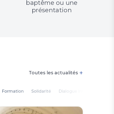
A célébrer un
A p
baptême ou une
serv
présentation
+
Toutes les actualités
Formation
Solidarité
Dialogue intercommunauta