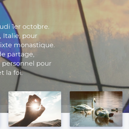
tact
re
ualités de la
forme 2024-2029
urnal Réformés.
di 1er octobre.
colaire sont à
Italie, pour
ixte monastique.
de partage,
personnel pour
 la foi.