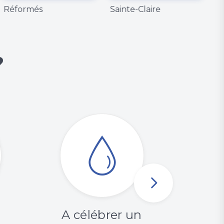
Réformés
Sainte-Claire
C
?