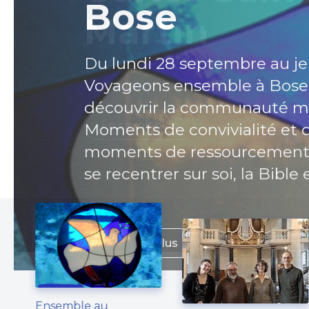
Prenez con
Sainte-Clai
Bose
familles
Martin
Vous trouverez toutes les act
Bâtir ensemble l'Eglise - ré
paroisse réformée dans le jo
Du lundi 28 septembre au jeu
Les programmes de l'année s
Voyageons ensemble à Bose, 
découvrir
En savoir plus
En savoir plus
découvrir la communauté m
En savoir plus
En savoir plus
En savoir plus
Moments de convivialité et 
moments de ressourcement 
En savoir plus
se recentrer sur soi, la Bible et
En savoir plus