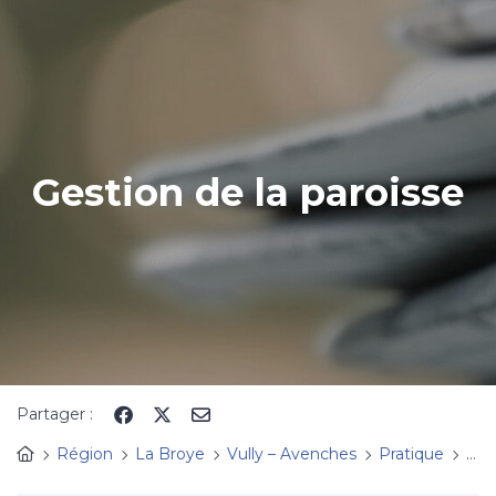
Panneau de gestion des cookies
Gestion de la paroisse
Partager :
Région
La Broye
Vully – Avenches
Pratique
Ges