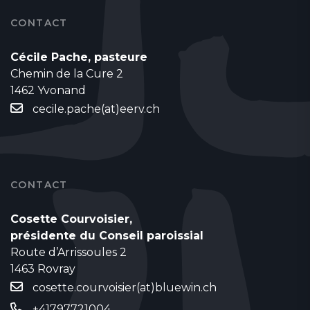
CONTACT
Cécile Pache, pasteure
Chemin de la Cure 2
1462 Yvonand
cecile.pache(at)eerv.ch
CONTACT
Cosette Courvoisier,
présidente du Conseil paroissial
Route d’Arrissoules 2
1463 Rovray
cosette.courvoisier(at)bluewin.ch
+41797721004