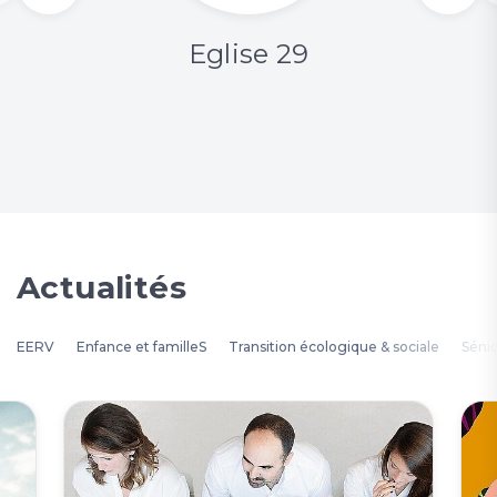
Eglise 29
Actualités
EERV
Enfance et familleS
Transition écologique & sociale
Séni