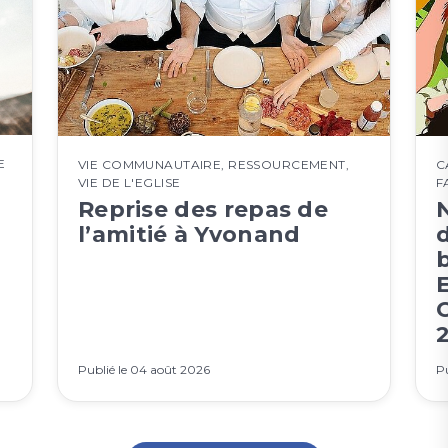
E
VIE COMMUNAUTAIRE
,
RESSOURCEMENT
,
C
VIE DE L'EGLISE
F
Reprise des repas de
z
l’amitié à Yvonand
2
Publié le
04 août 2026
Pu