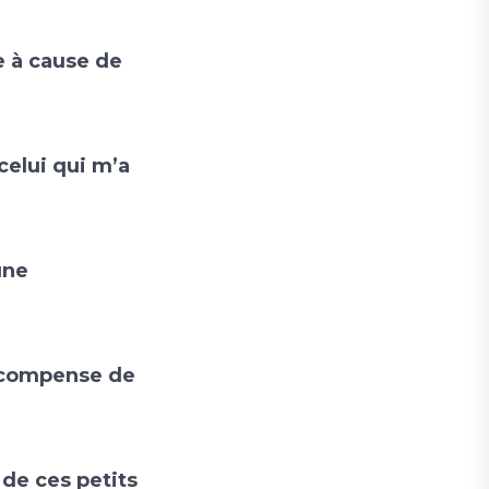
ie à cause de
 celui qui m’a
une
récompense de
de ces petits