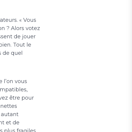
ateurs. « Vous
on ? Alors votez
essent de jouer
bien. Tout le
s de quel
e l’on vous
mpatibles,
vez être pour
inettes
r autant
nt et de
s plus fragiles