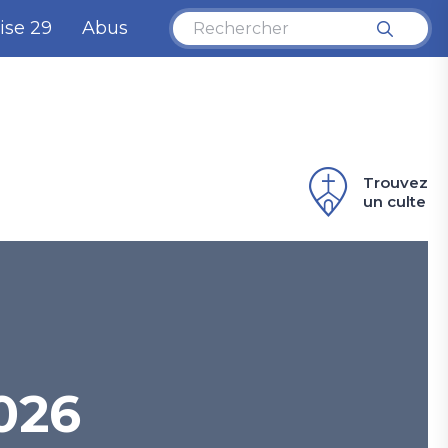
ise 29
Abus
Trouvez
un culte
026