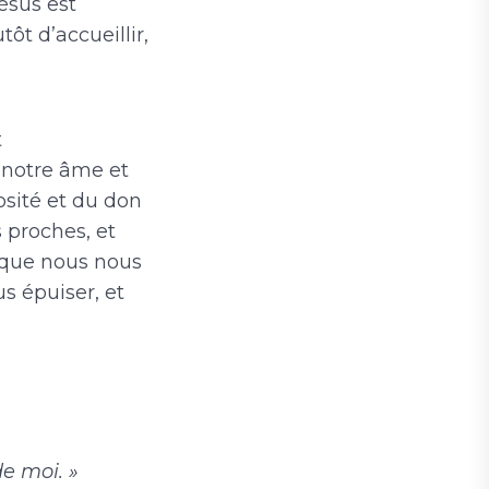
ésus est
tôt d’accueillir,
t
 notre âme et
sité et du don
 proches, et
s que nous nous
us épuiser, et
de moi. »