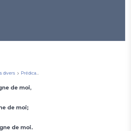
s divers
Prédications
dimanche 28 juin 2026
igne de moi,
gne de moi;
digne de moi.