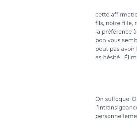
cette affirmati
fils, notre fill
la préférence 
bon vous semble
peut pas avoir l
as hésité ! Élimi
On suffoque. O
l’intransigeance
personnellement