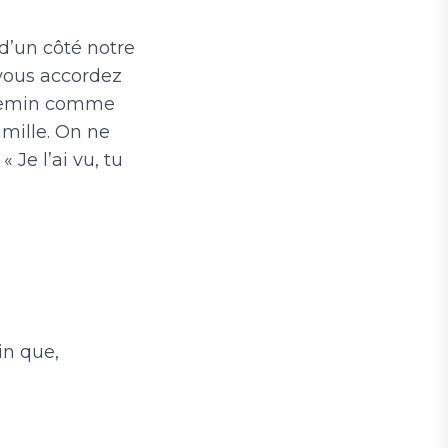
 d’un côté notre
si vous accordez
 chemin comme
amille. On ne
« Je l’ai vu, tu
in que,