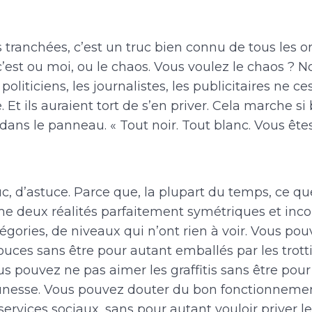
 tranchées, c’est un truc bien connu de tous les or
 c’est ou moi, ou le chaos. Vous voulez le chaos ? N
politiciens, les journalistes, les publicitaires ne c
 Et ils auraient tort de s’en priver. Cela marche si 
ns le panneau. « Tout noir. Tout blanc. Vous ête
ruc, d’astuce. Parce que, la plupart du temps, ce qu
 deux réalités parfaitement symétriques et inco
égories, de niveaux qui n’ont rien à voir. Vous pou
ouces sans être pour autant emballés par les trott
us pouvez ne pas aimer les graffitis sans être pou
jeunesse. Vous pouvez douter du bon fonctionneme
 services sociaux, sans pour autant vouloir priver le