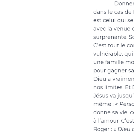
Donner son Fi
dans le cas de 
est celui qui s
avec la venue d
surprenante. So
C’est tout le co
vulnérable, qui
une famille mod
pour gagner sa
Dieu a vraimen
nos limites. E
Jésus va jusqu’
même :
« Pers
donne sa vie, c
à l’amour. C’es
Roger : «
Dieu 