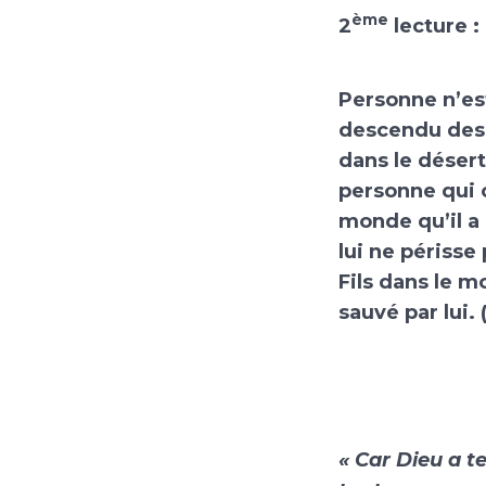
ème
2
lecture :
Personne n’est
descendu des 
dans le désert
personne qui c
monde qu’il a 
lui ne périsse
Fils dans le 
sauvé par lui.
« Car Dieu a t