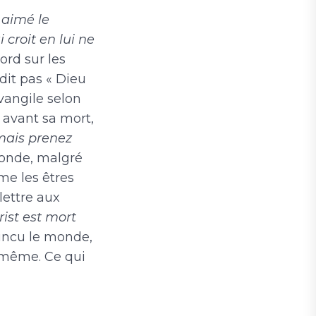
 aimé le
croit en lui ne
rd sur les
dit pas « Dieu
Évangile selon
 avant sa mort,
 mais prenez
monde, malgré
ime les êtres
lettre aux
rist est mort
aincu le monde,
oi-même. Ce qui