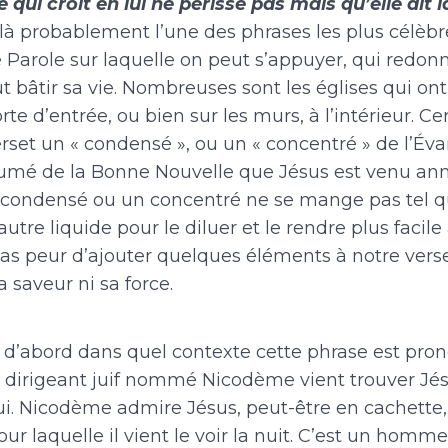
qui croit en lui ne périsse pas mais qu’elle ait l
là probablement l’une des phrases les plus célèbr
e Parole sur laquelle on peut s’appuyer, qui redonne
t bâtir sa vie. Nombreuses sont les églises qui ont
rte d’entrée, ou bien sur les murs, à l’intérieur. Ce
rset un « condensé », ou un « concentré » de l’Évan
mé de la Bonne Nouvelle que Jésus est venu ann
 condensé ou un concentré ne se mange pas tel qu
autre liquide pour le diluer et le rendre plus faci
as peur d’ajouter quelques éléments à notre verset
a saveur ni sa force.
d’abord dans quel contexte cette phrase est prono
t dirigeant juif nommé Nicodème vient trouver Jé
ui. Nicodème admire Jésus, peut-être en cachette,
our laquelle il vient le voir la nuit. C’est un homme