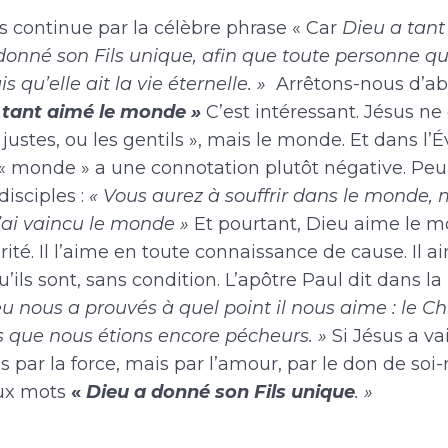
tinue par la célèbre phrase « Car
Dieu a tant
onné son Fils unique, afin que toute personne qui 
 qu’elle ait la vie éternelle. »
Arrêtons-nous d’abo
 tant aimé le monde »
C’est intéressant. Jésus ne 
 justes, ou les gentils », mais le monde. Et dans l’
 « monde » a une connotation plutôt négative. Peu
disciples :
« Vous aurez à souffrir dans le monde,
j’ai vaincu le monde »
Et pourtant, Dieu aime le 
rité. Il l’aime en toute connaissance de cause. Il a
’ils sont, sans condition. L’apôtre Paul dit dans la 
eu nous a prouvés à quel point il nous aime : le Ch
s que nous étions encore pécheurs. »
Si Jésus a v
 pas par la force, mais par l’amour, par le don de s
ux mots
«
Dieu
a donné son Fils unique
. »