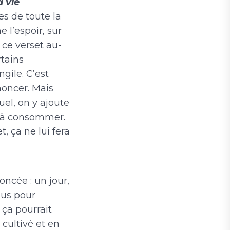
a vie
es de toute la
 l’espoir, sur
 ce verset au-
rtains
gile. C’est
oncer. Mais
el, on y ajoute
le à consommer.
, ça ne lui fera
ncée : un jour,
sus pour
 ça pourrait
 cultivé et en