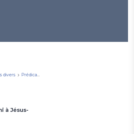
s divers
Prédications
dimanche 14 septembre 2025 (Dana Fe
i à Jésus-