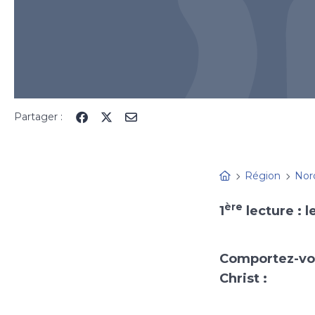
Partager :
Région
Nor
ère
1
lecture : l
Comportez-vou
Christ :