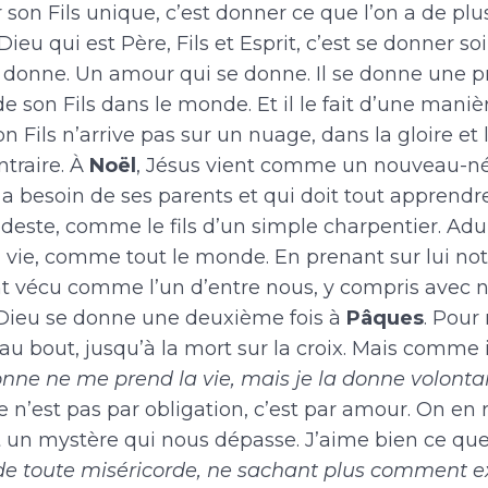
ls unique, c’est donner ce que l’on a de plus 
Dieu qui est Père, Fils et Esprit, c’est se donner 
e donne. Un amour qui se donne. Il se donne une p
e son Fils dans le monde. Et il le fait d’une maniè
n Fils n’arrive pas sur un nuage, dans la gloire et 
ntraire. À
Noël
, Jésus vient comme un nouveau-né, 
 a besoin de ses parents et qui doit tout apprendre.
este, comme le fils d’un simple charpentier. Adulte
 vie, comme tout le monde. En prenant sur lui no
t vécu comme l’un d’entre nous, y compris avec nos
t Dieu se donne une deuxième fois à
Pâques
. Pour
au bout, jusqu’à la mort sur la croix. Mais comme il 
onne ne me prend la vie, mais je la donne volonta
e n’est pas par obligation, c’est par amour. On en 
t un mystère qui nous dépasse. J’aime bien ce que
de toute miséricorde, ne sachant plus comment e