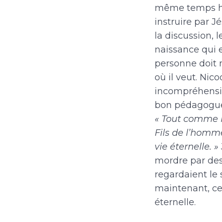
même temps humb
instruire par 
la discussion, 
naissance qui e
personne doit n
où il veut. Ni
incompréhensio
bon pédagogue, 
« Tout comme M
Fils de l’homme
vie éternelle. »
mordre par des
regardaient le
maintenant, cel
éternelle.