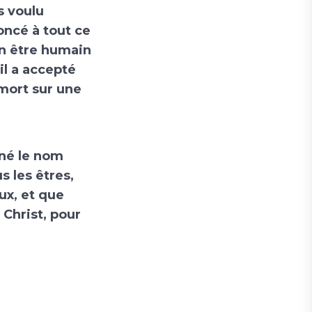
s voulu
oncé à tout ce
 un être humain
il a accepté
 mort sur une
nné le nom
s les êtres,
oux, et que
 Christ, pour