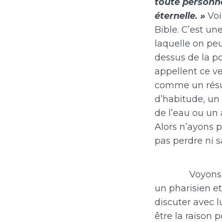
toute personne 
éternelle. »
Voi
Bible. C’est un
laquelle on peu
dessus de la po
appellent ce ve
comme un résu
d’habitude, un
de l’eau ou un 
Alors n’ayons p
pas perdre ni s
Voyons 
un pharisien e
discuter avec l
être la raison p