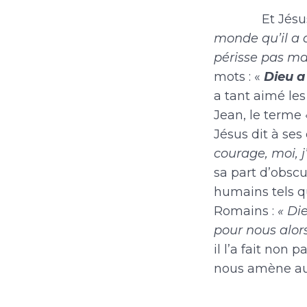
Et Jésus con
monde qu’il a d
périsse pas mais
mots : «
Dieu a
a tant aimé les
Jean, le terme
Jésus dit à ses 
courage, moi, 
sa part d’obscu
humains tels qu
Romains :
« Di
pour nous alor
il l’a fait non
nous amène a