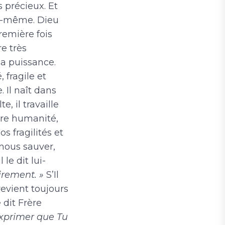
précieux. Et
soi-même. Dieu
remière fois
re très
la puissance.
fragile et
 Il naît dans
, il travaille
tre humanité,
 fragilités et
 nous sauver,
le dit lui-
irement. »
S’Il
revient toujours
 dit Frère
xprimer que Tu