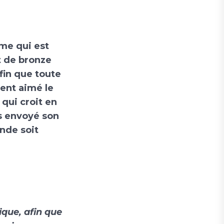
mme qui est
t de bronze
fin que toute
ment aimé le
qui croit en
as envoyé son
nde soit
ique, afin que