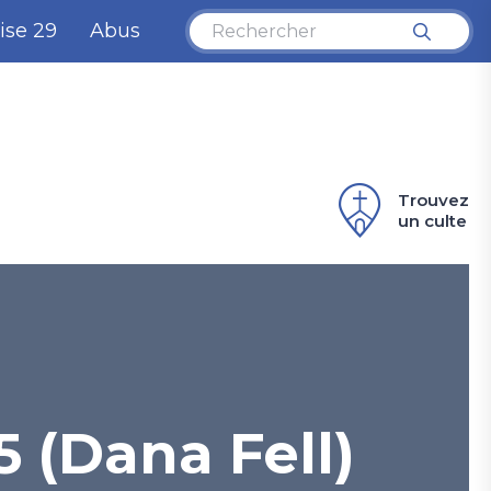
ise 29
Abus
Trouvez
un culte
 (Dana Fell)