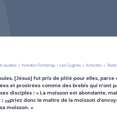
d vaudois
Yverdon-Fontenay – Les Cygnes
Activités
Texte
ules, [Jésus] fut pris de pitié pour elles, parce 
sées et prostrées comme des brebis qui n'ont p
 à ses disciples : « La moisson est abondante, ma
 ;
priez donc le maître de la moisson d'envoy
38
 sa moisson. »