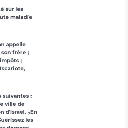
é sur les
toute maladie
on appelle
 son frère ;
'impôts ;
Iscariote,
 suivantes :
 ville de
n d'Israël.
En
7
uérissez les