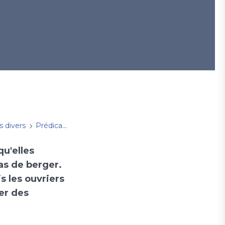
s divers
Prédications
dimanche 14 juin 2026
qu'elles
as de berger.
is les ouvriers
er des