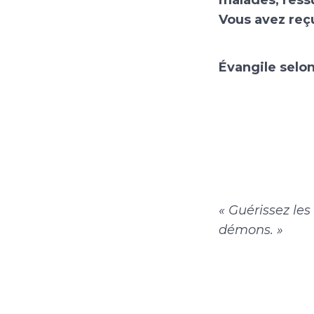
malades, ressu
Vous avez reç
Évangile selon
« Guérissez les
démons. »