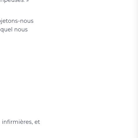
ompeuses. »
ojetons-nous
lequel nous
infirmières, et