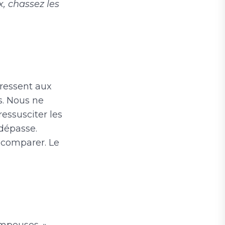
x, chassez les
dressent aux
s. Nous ne
essusciter les
dépasse.
s comparer. Le