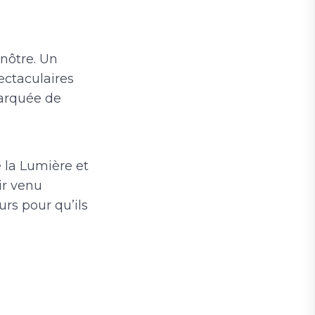
nôtre. Un
ectaculaires
marquée de
 la Lumière et
ir venu
urs pour qu’ils