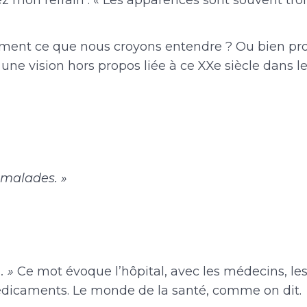
z mon refrain : « Les apparences sont souvent tr
raiment ce que nous croyons entendre ? Ou bien pr
 une vision hors propos liée à ce XXe siècle dans 
 malades. »
… »
Ce mot évoque l’hôpital, avec les médecins, les 
édicaments. Le monde de la santé, comme on dit.