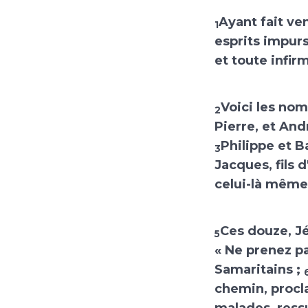
Ayant fait ven
1
esprits impurs
et toute infirm
Voici les nom
2
Pierre, et And
Philippe et B
3
Jacques, fils 
celui-là même 
Ces douze, Jé
5
« Ne prenez pa
Samaritains ;
chemin, procl