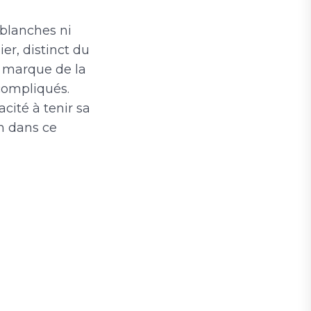
 blanches ni
er, distinct du
la marque de la
compliqués.
acité à tenir sa
on dans ce