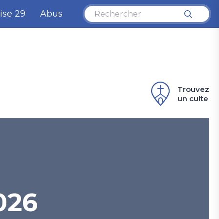
ise 29
Abus
Trouvez
un culte
026