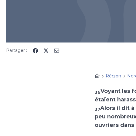
Partager :
Région
Nor
Voyant les fo
36
étaient haras
Alors il dit
37
peu nombreux
ouvriers dans