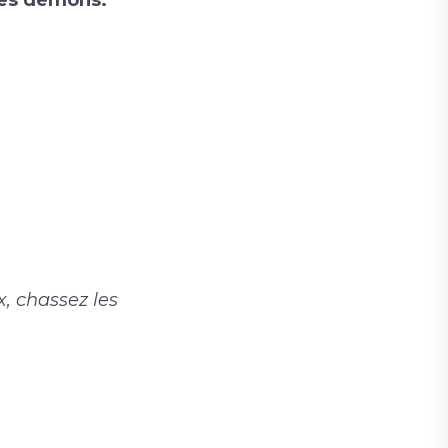
 les démons.
x, chassez les