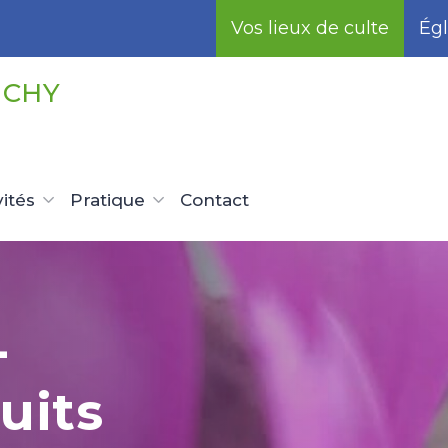
Vos lieux de culte
Égl
UCHY
vités
Pratique
Contact
-
nfance
etter
uits
eunesse
ssiale
dultes
x parents