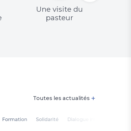
Une visite du
e
pasteur
finan
+
Toutes les actualités
Formation
Solidarité
Dialogue intercommunauta