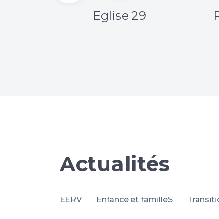
age
Eglise 29
Actualités
EERV
Enfance et familleS
Transit