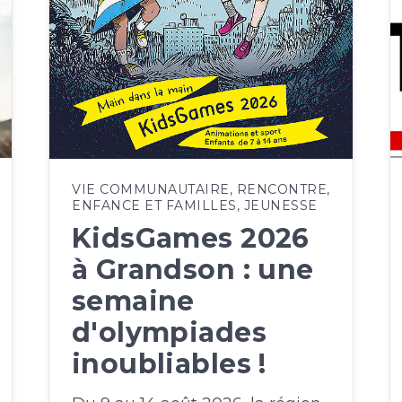
VIE COMMUNAUTAIRE
,
RENCONTRE
,
ENFANCE ET FAMILLES
,
JEUNESSE
KidsGames 2026
à Grandson : une
semaine
d'olympiades
inoubliables !
Du 9 au 14 août 2026, la région