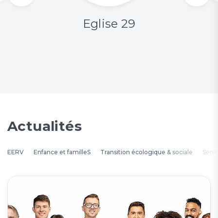
Eglise 29
Actualités
EERV
Enfance et familleS
Transition écologique & sociale
Séni