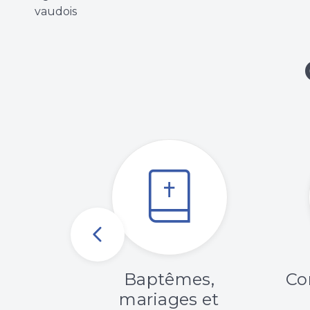
vaudois
langue
Baptêmes,
Co
de
mariages et