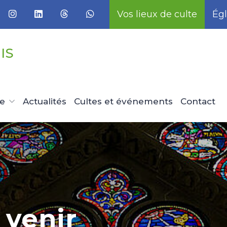
Vos lieux de culte
Égl
IS
ue
Actualités
Cultes et événements
Contact
u
ent et
eunesse
que
ns le
 venir