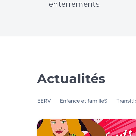
enterrements
Actualités
EERV
Enfance et familleS
Transit