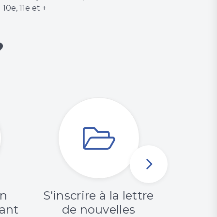
10e, 11e et +
?
en
S'inscrire à la lettre
Con
tant
de nouvelles
rapp