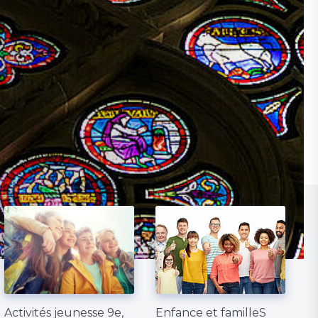
Activités jeunesse 9e,
Enfance et familleS