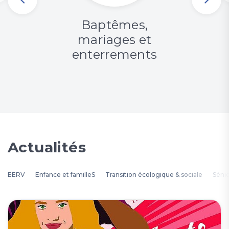
Baptêmes,
mariages et
enterrements
Actualités
EERV
Enfance et familleS
Transition écologique & sociale
Séni