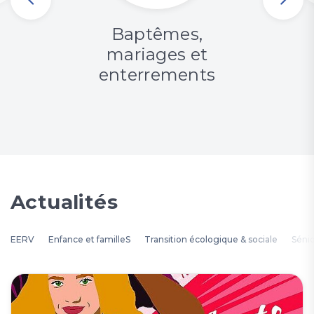
Baptêmes,
mariages et
enterrements
Actualités
EERV
Enfance et familleS
Transition écologique & sociale
Séni