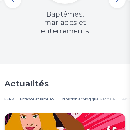
Baptêmes,
mariages et
enterrements
Actualités
EERV
Enfance et familleS
Transition écologique & sociale
Séni