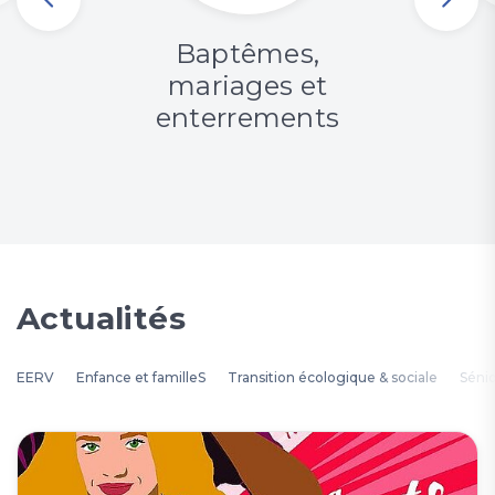
Baptêmes,
mariages et
enterrements
Actualités
EERV
Enfance et familleS
Transition écologique & sociale
Séni