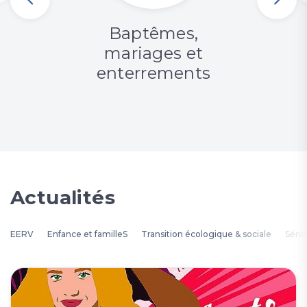
Baptêmes,
mariages et
enterrements
Actualités
EERV
Enfance et familleS
Transition écologique & sociale
Séni