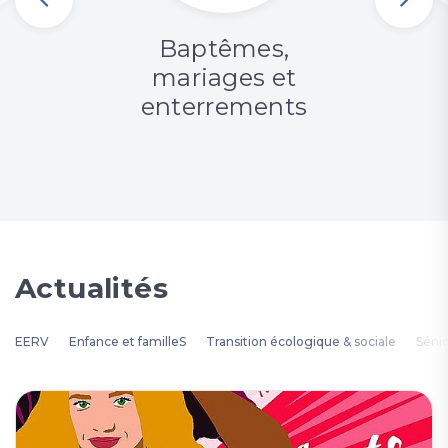
Baptêmes,
mariages et
enterrements
Actualités
EERV
Enfance et familleS
Transition écologique & sociale
Séni