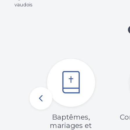
vaudois
langue
Baptêmes,
Co
de
mariages et