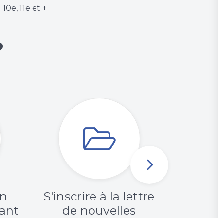
10e, 11e et +
?
en
S'inscrire à la lettre
Con
tant
de nouvelles
rapp