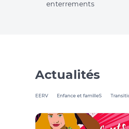
enterrements
Actualités
EERV
Enfance et familleS
Transit