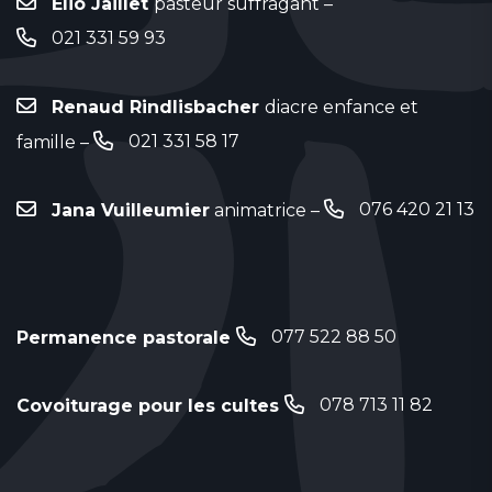
Elio Jaillet
pasteur suffragant –
021 331 59 93
Renaud Rindlisbacher
diacre enfance et
021 331 58 17
famille –
076 420 21 13
Jana Vuilleumier
animatrice –
077 522 88 50
Permanence pastorale
078 713 11 82
Covoiturage pour les cultes