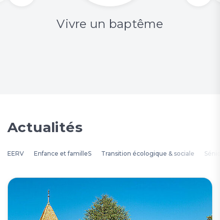
Vivre un baptême
Actualités
EERV
Enfance et familleS
Transition écologique & sociale
Séni