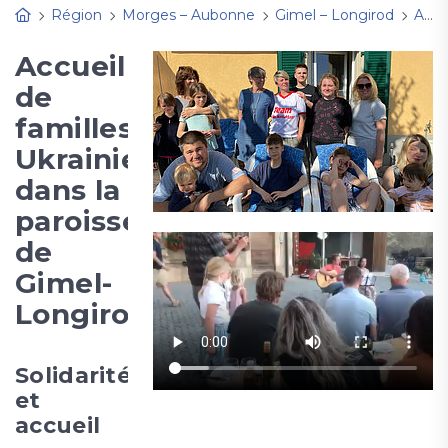
Région
Morges – Aubonne
Gimel – Longirod
Activités
Accueil
de
familles
Ukrainiennes
dans la
paroisse
de
Gimel-
Longirod
Solidarité
et
accueil