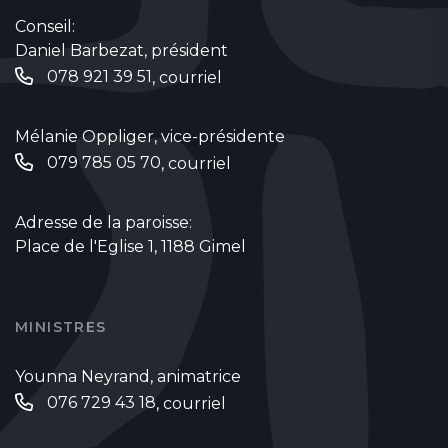
Conseil:
Daniel Barbezat, président
078 921 39 51
,
courriel
Mélanie Oppliger, vice-présidente
079 785 05 70‬
,
courriel
Adresse de la paroisse:
Place de l'Eglise 1, 1188 Gimel
MINISTRES
Younna Neyrand, animatrice
076 729 43 18‬‬
,
courriel