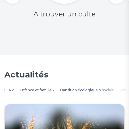
A trouver un culte
Actualités
EERV
Enfance et familleS
Transition écologique & sociale
Séni