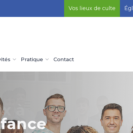
Vos lieux de culte
Égl
vités
Pratique
Contact
x à
nfance
té-
invités