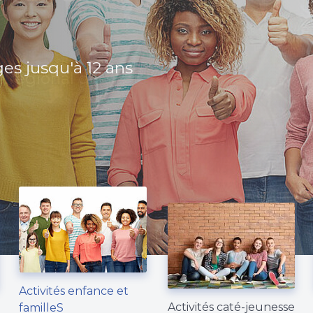
 Savigny
Forel
ges jusqu'à 12 ans
 ans
 régional de
Activités enfance et
Activités caté-jeunesse
familleS