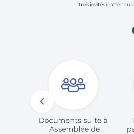
trois invités inattendus
ités
Documents suite à
amilleS
l'Assemblée de
pa