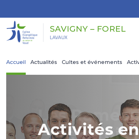
Panneau de gestion des cookies
SAVIGNY – FOREL
LAVAUX
Accueil
Actualités
Cultes et événements
Acti
Les Rameau
Activités e
Activités ca
Forel: trois 