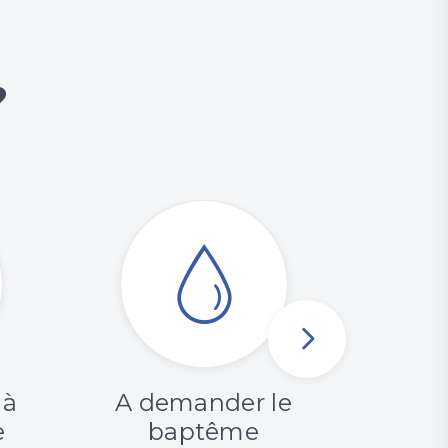
?
 à
A demander le
A v
e
baptême