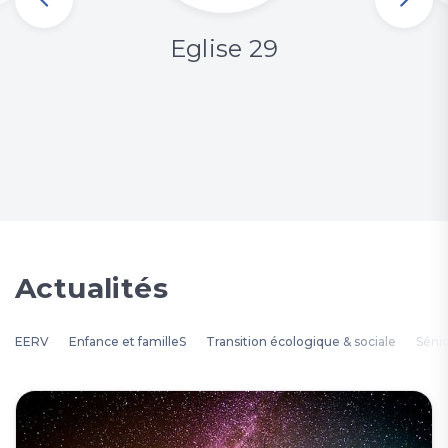
Eglise 29
Actualités
EERV
Enfance et familleS
Transition écologique & sociale
Séni