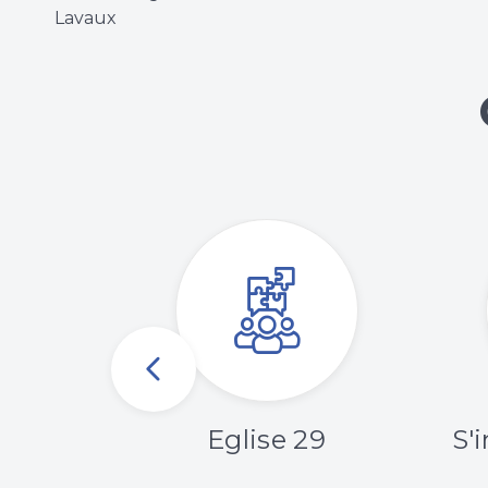
Lavaux
 la
Eglise 29
S'i
uté