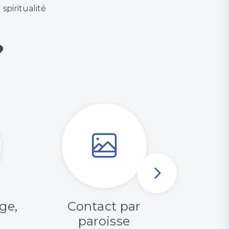
spiritualité
?
ge,
Contact par
Les
paroisse
enfanc