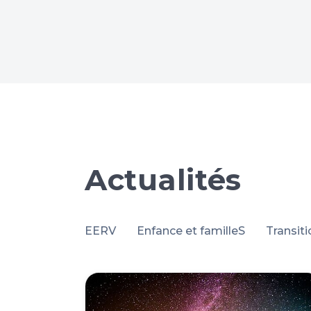
nte
Actualités
EERV
Enfance et familleS
Transit