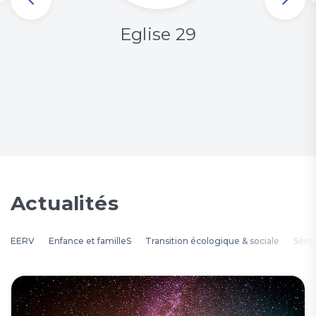
Eglise 29
Actualités
EERV
Enfance et familleS
Transition écologique & sociale
Séni