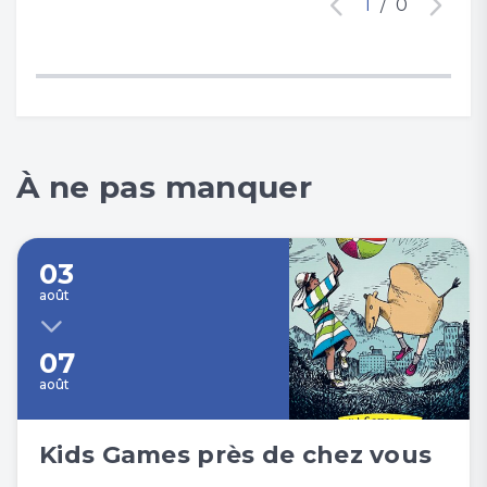
1
/
0
À ne pas manquer
03
août
07
août
Kids Games près de chez vous
Tous les événements