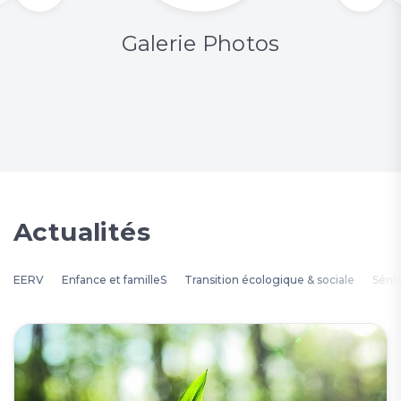
Galerie Photos
Actualités
EERV
Enfance et familleS
Transition écologique & sociale
Séni