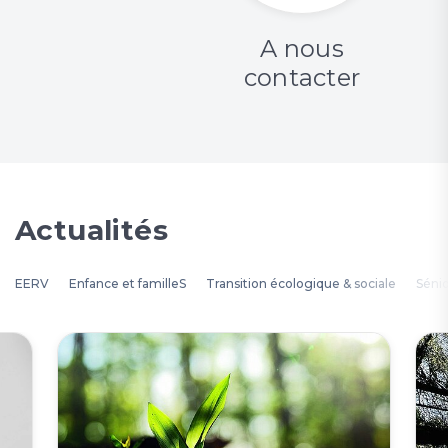
A nous
contacter
Actualités
EERV
Enfance et familleS
Transition écologique & sociale
Séni