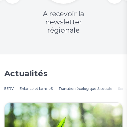
A recevoir la
newsletter
régionale
Actualités
EERV
Enfance et familleS
Transition écologique & sociale
Séni