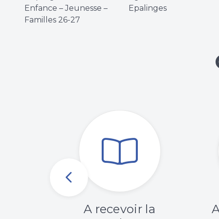
Enfance – Jeunesse –
Epalinges
Familles 26-27
amme
A recevoir la
A