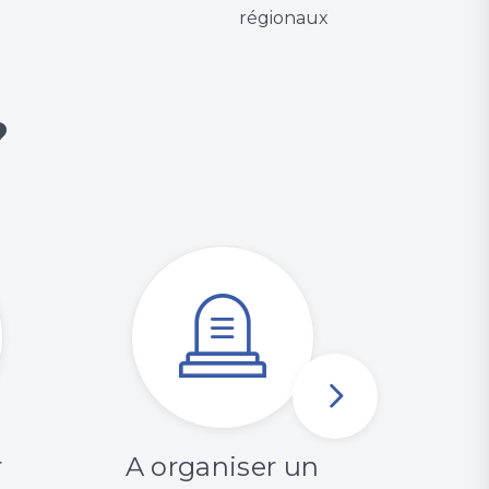
régionaux
?
r
A organiser un
Les