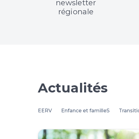
e et
newsletter
e
régionale
Actualités
EERV
Enfance et familleS
Transit