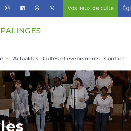
Vos lieux de culte
Égl
EPALINGES
ue
Actualités
Cultes et événements
Contact
mme
histoire
la
e cultes
en
les