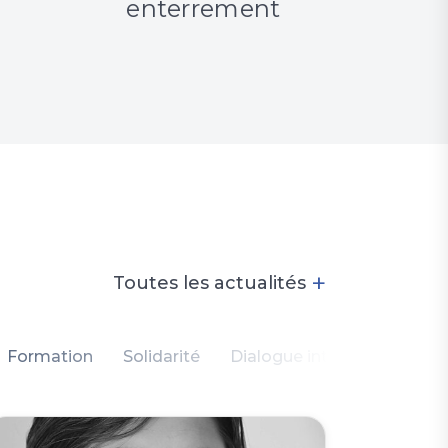
enterrement
enfanc
+
Toutes les actualités
Formation
Solidarité
Dialogue intercommunauta