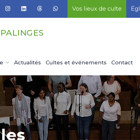
Vos lieux de culte
Égl
EPALINGES
ue
Actualités
Cultes et événements
Contact
mme
histoire
la
e cultes
en
les