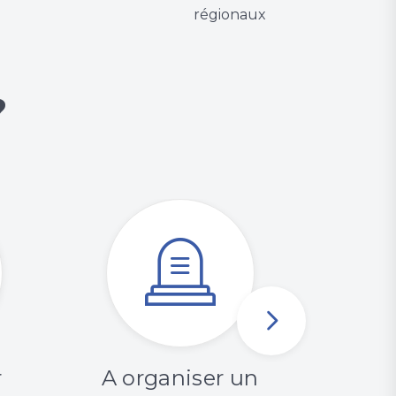
régionaux
?
r
A organiser un
Les