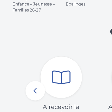
Enfance – Jeunesse –
Epalinges
Familles 26-27
amme
A recevoir la
A