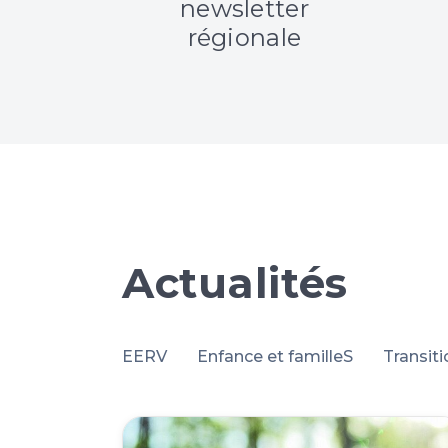
e et
newsletter
e
régionale
Actualités
EERV
Enfance et familleS
Transit