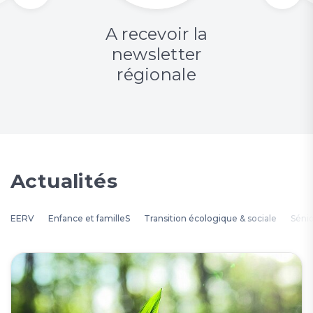
A recevoir la
newsletter
régionale
Actualités
EERV
Enfance et familleS
Transition écologique & sociale
Séni