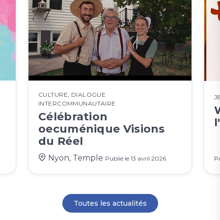
CULTURE
,
DIALOGUE
J
INTERCOMMUNAUTAIRE
Célébration
l
oecuménique Visions
du Réel
Nyon, Temple
Publié le
13 avril 2026
Pu
Toutes les actualités