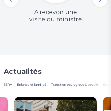
A recevoir une
visite du ministre
Actualités
EERV
Enfance et familleS
Transition écologique & sociale
Séni