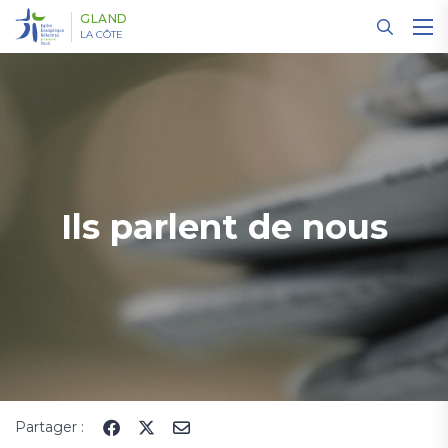
Panneau de gestion des cookies
GLAND
LA CÔTE
Ils parlent de nous
Partager :