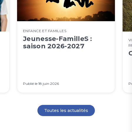
ENFANCE ET FAMILLES
Jeunesse-FamilleS :
V
saison 2026-2027
R
Publié le
18 juin 2026
Pu
Toutes les actualités