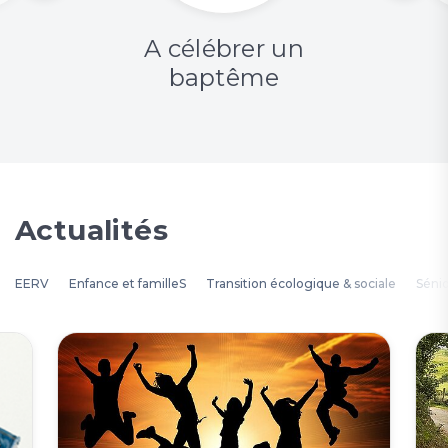
A célébrer un
baptême
Actualités
EERV
Enfance et familleS
Transition écologique & sociale
Séni