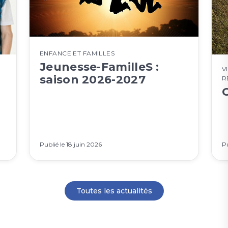
ENFANCE ET FAMILLES
Jeunesse-FamilleS :
V
saison 2026-2027
R
Publié le
18 juin 2026
Pu
Toutes les actualités