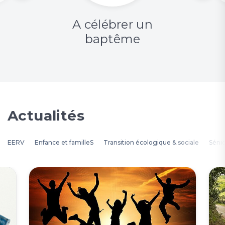
A célébrer un
baptême
Actualités
EERV
Enfance et familleS
Transition écologique & sociale
Séni