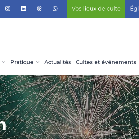
Vos lieux de culte
Égl
Pratique
Actualités
Cultes et événements
scrire
ise 29
t
é
n
ieu
au
ans la
 venir
ue à
s