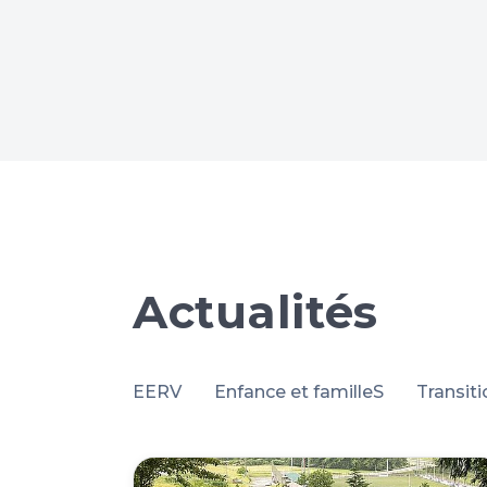
e dans
l
Actualités
EERV
Enfance et familleS
Transit