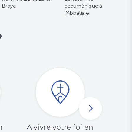
Broye
oecuménique à
l'Abbatiale
?
r
A vivre votre foi en
A appr