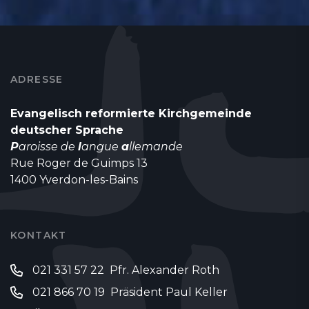
ADRESSE
Evangelisch reformierte Kirchgemeinde
deutscher Sprache
P
aroisse de
l
angue
a
llemande
Rue Roger de Guimps 13
1400 Yverdon-les-Bains
KONTAKT
021 331 57 22 Pfr. Alexander Roth
021 866 70 19 Präsident Paul Keller