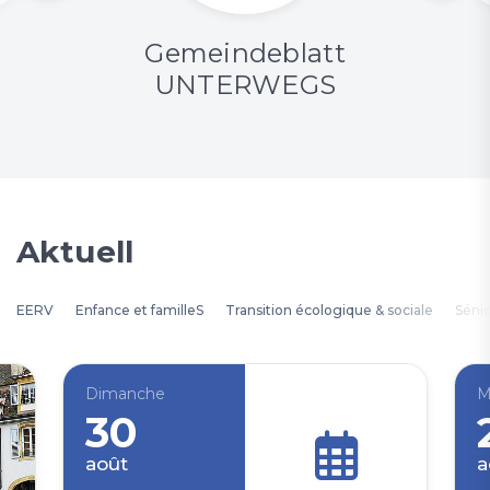
Gemeindeblatt
UNTERWEGS
Aktuell
EERV
Enfance et familleS
Transition écologique & sociale
Séni
Dimanche
M
30
août
a