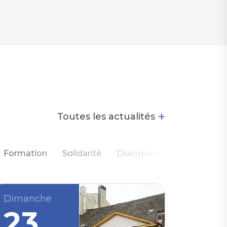
+
Toutes les actualités
Formation
Solidarité
Dialogue intercommunauta
Dimanche
23