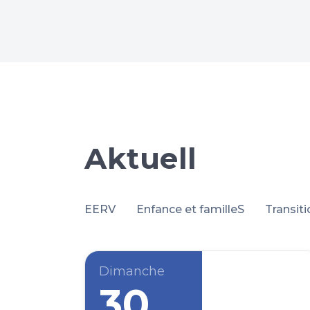
Aktuell
EERV
Enfance et familleS
Transit
Dimanche
30