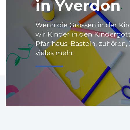
Willkomme
in Yverdon
Die deutschsprachige Kirc
Wenn die Grossen in der Kir
Yverdon - Nord Vaudois heiss
wir Kinder in den Kindergot
willkommen
Pfarrhaus. Basteln, zuhören,
vieles mehr.