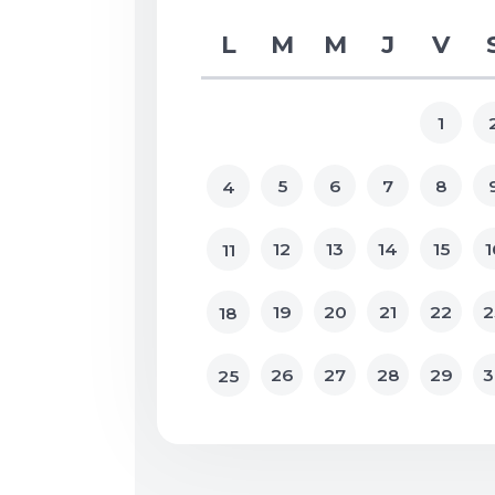
L
M
M
J
V
1
5
6
7
8
4
12
13
14
15
1
11
19
20
21
22
2
18
26
27
28
29
3
25