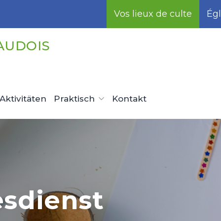
Vos lieux de culte
Égl
AUDOIS
Aktivitäten
Praktisch
Kontakt
esdienst