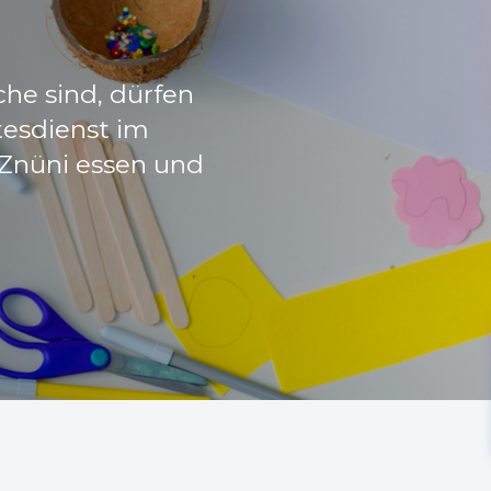
n
hgemeinde
che sind, dürfen
t Sie herzlich
tesdienst im
 Znüni essen und