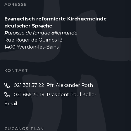
ADRESSE
Evangelisch reformierte Kirchgemeinde
deutscher Sprache
P
aroisse de
l
angue
a
llemande
Rue Roger de Guimps 13
1400 Yverdon-les-Bains
KONTAKT
021 331 57 22 Pfr. Alexander Roth
021 866 70 19 Präsident Paul Keller
Email
ZUGANGS-PLAN