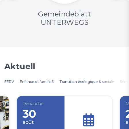
Gemeindeblatt
UNTERWEGS
Aktuell
EERV
Enfance et familleS
Transition écologique & sociale
Séni
Dimanche
M
30
août
a