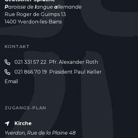
P
aroisse de
l
angue
a
llemande
Rue Roger de Guimps 13
1400 Yverdon-les-Bains
KONTAKT
021 331 57 22 Pfr. Alexander Roth
021 866 70 19 Präsident Paul Keller
Email
ZUGANGS-PLAN
Kirche
Yverdon, Rue de la Plaine 48