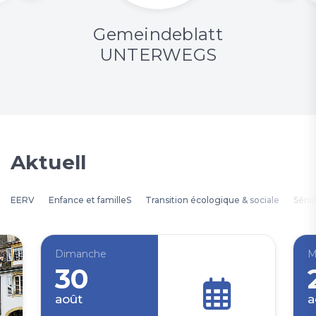
Gemeindeblatt
UNTERWEGS
Aktuell
EERV
Enfance et familleS
Transition écologique & sociale
Séni
Dimanche
M
30
août
a