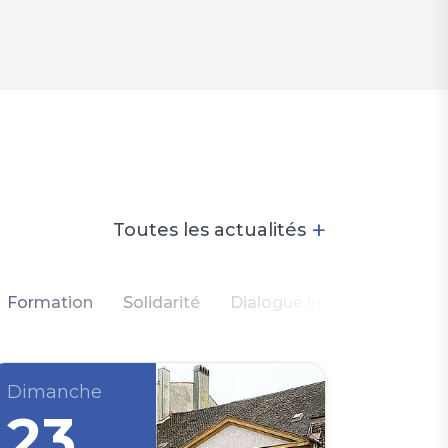
+
Toutes les actualités
Formation
Solidarité
Dialogue intercommunauta
Dimanche
23