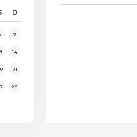
S
D
6
7
3
14
0
21
7
28