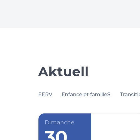
Aktuell
EERV
Enfance et familleS
Transit
Dimanche
30