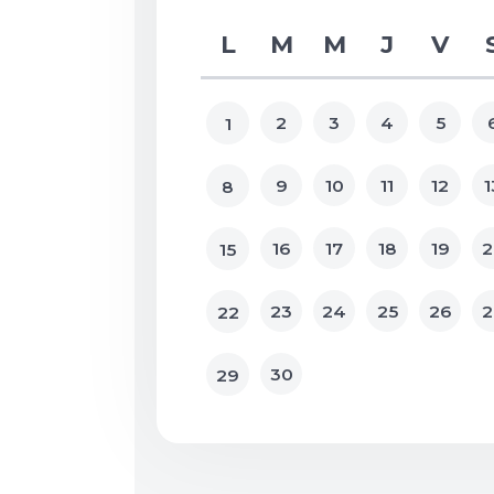
L
M
M
J
V
2
3
4
5
1
9
10
11
12
1
8
16
17
18
19
2
15
23
24
25
26
2
22
30
29