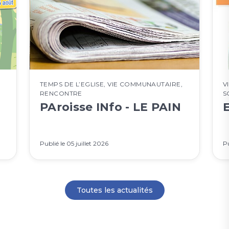
TEMPS DE L’EGLISE
,
VIE COMMUNAUTAIRE
,
V
RENCONTRE
S
PAroisse INfo - LE PAIN
Publié le
05 juillet 2026
Pu
Toutes les actualités