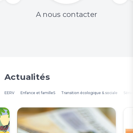
A nous contacter
Actualités
EERV
Enfance et familleS
Transition écologique & sociale
Séni