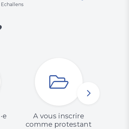
Echallens
?
·e
A vous inscrire
A lir
comme protestant