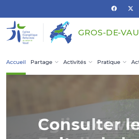
Panneau de gestion des cookies
GROS-DE-VAU
Accueil
Partage
Activités
Pratique
Ac
Eglise ouve
Consulter l