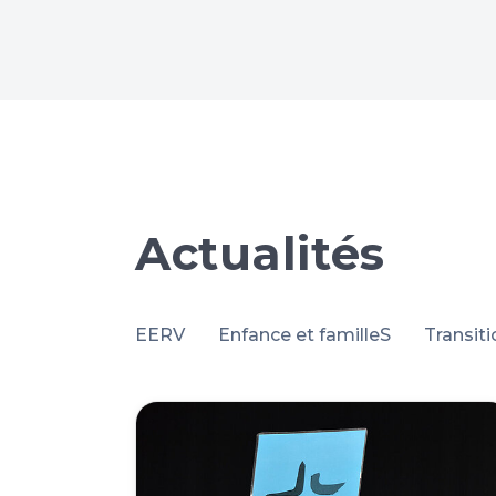
Actualités
EERV
Enfance et familleS
Transit