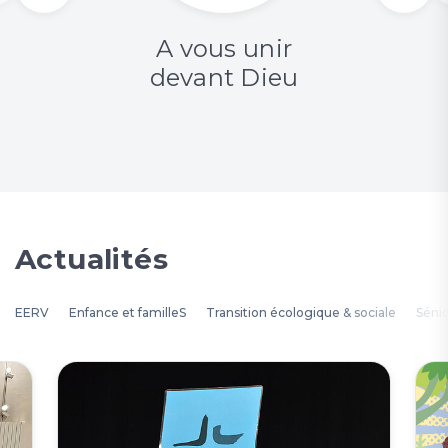
A vous unir
devant Dieu
Actualités
EERV
Enfance et familleS
Transition écologique & sociale
Séni