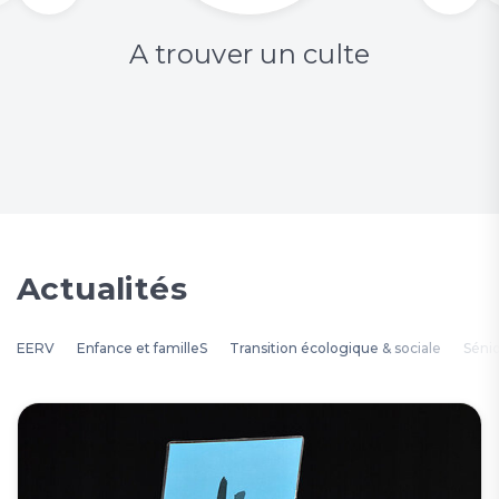
A trouver un culte
Actualités
EERV
Enfance et familleS
Transition écologique & sociale
Séni