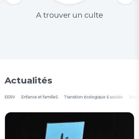
A trouver un culte
Actualités
EERV
Enfance et familleS
Transition écologique & sociale
Séni